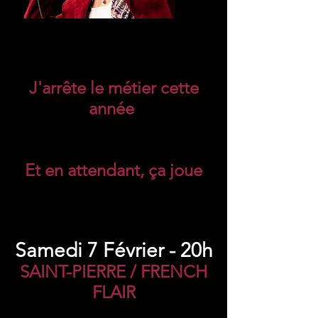
J'arrête le métier cette
année
Et en attendant, ça joue
Samedi 7 Février - 20h
SAINT-PIERRE / FRENCH
FLAIR